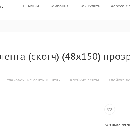
Акции
Компания
Как купить
Адреса м
ы
лента (скотч) (48х150) про
—
—
—
Упаковочные ленты и нити
Клейкие ленты
Клейкая ле
Клейкая лент