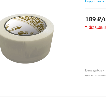
Подробности
189
₽
/
Нет в налич
Цена действит
цен в розничн