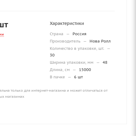
шт
Характеристики
Страна
—
Россия
ии
Производитель
—
Нова Ролл
Количество в упаковке, шт.
—
30
Ширина упаковки, мм
—
48
Длина, см
—
15000
В пачке
—
6 шт
ельна только для интернет-магазина и может отличаться от
ых магазинах