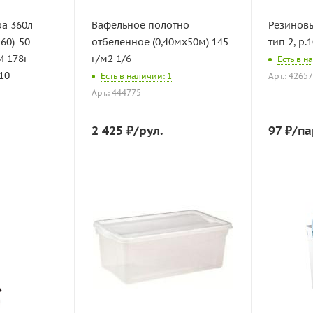
а 360л
Вафельное полотно
Резинов
60)-50
отбеленное (0,40мх50м) 145
тип 2, р.
 178г
г/м2 1/6
Есть в н
10
Есть в наличии: 1
Арт.: 4265
Арт.: 444775
2 425
₽
/рул.
97
₽
/па