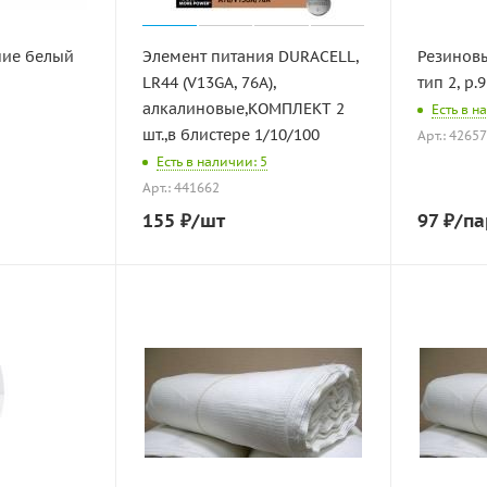
ние белый
Элемент питания DURACELL,
Резинов
LR44 (V13GA, 76A),
тип 2, р.
алкалиновые,КОМПЛЕКТ 2
Есть в н
шт.,в блистере 1/10/100
Арт.: 4265
Есть в наличии: 5
Арт.: 441662
155
₽
/шт
97
₽
/па