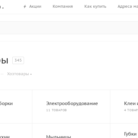
Акции
Компания
Как купить
Адреса м
ы
ры
345
—
Хозтовары
борки
Электрооборудование
Клеи 
11 ТОВАРОВ
4 ТОВАР
Губки
ухни
Мыльницы