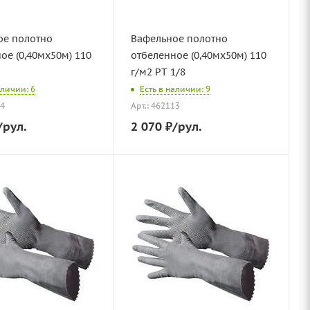
ое полотно
Вафельное полотно
ое (0,40мх50м) 110
отбеленное (0,40мх50м) 110
г/м2 РТ 1/8
аличии: 6
Есть в наличии: 9
74
Арт.: 462113
/рул.
2 070
₽
/рул.