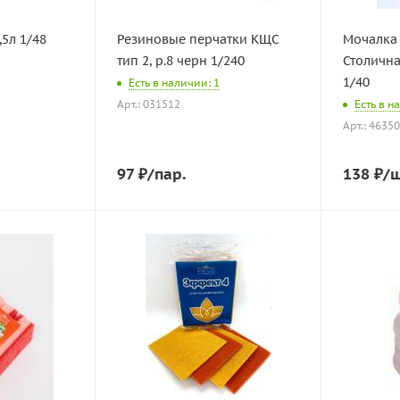
5л 1/48
Резиновые перчатки КЩС
Мочалка 
тип 2, р.8 черн 1/240
Столичн
1/40
Есть в наличии: 1
Арт.: 031512
Есть в н
Арт.: 4635
97
₽
/пар.
138
₽
/