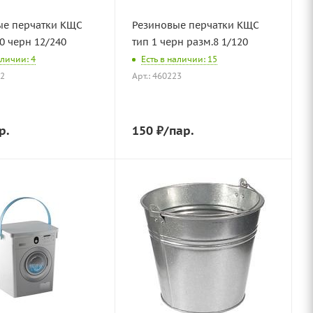
ые перчатки КЩС
Резиновые перчатки КЩС
10 черн 12/240
тип 1 черн разм.8 1/120
аличии: 4
Есть в наличии: 15
72
Арт.: 460223
р.
150
₽
/пар.