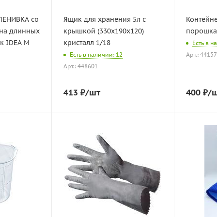
ЛЕНИВКА со
Ящик для хранения 5л с
Контейне
 на длинных
крышкой (330х190х120)
порошка 
к IDEA М
кристалл 1/18
Есть в н
Есть в наличии: 12
Арт.: 4415
Арт.: 448601
413
₽
/шт
400
₽
/