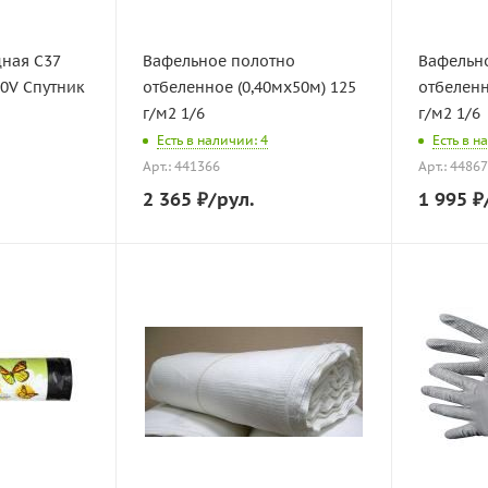
ная C37
Вафельное полотно
Вафельн
30V Спутник
отбеленное (0,40мх50м) 125
отбеленн
г/м2 1/6
г/м2 1/6
Есть в наличии: 4
Есть в н
Арт.: 441366
Арт.: 4486
2 365
₽
/рул.
1 995
₽