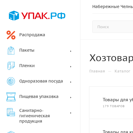
Набережные Челн
Распродажа
Пакеты
Хозтова
Пленки
—
Главная
Каталог
Одноразовая посуда
Пищевая упаковка
Товары для у
179 ТОВАРОВ
Санитарно-
гигиеническая
продукция
Товары для к