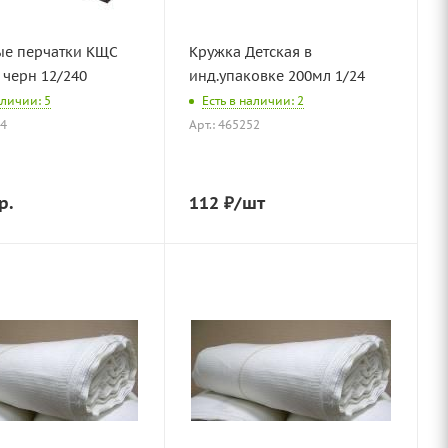
ые перчатки КЩС
Кружка Детская в
9 черн 12/240
инд.упаковке 200мл 1/24
аличии: 5
Есть в наличии: 2
74
Арт.: 465252
р.
112
₽
/шт