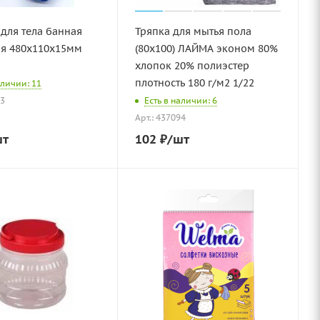
для тела банная
Тряпка для мытья пола
ая 480х110х15мм
(80х100) ЛАЙМА эконом 80%
хлопок 20% полиэстер
плотность 180 г/м2 1/22
аличии: 11
03
Есть в наличии: 6
Арт.: 437094
шт
102
₽
/шт