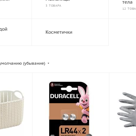
тела
3 ТОВАРА
12 ТОВ
дой
Косметички
умолчанию (убывание)