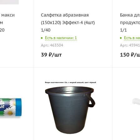
ы макси
Салфетка абразивная
Банка дл
мм
(150х120) Эффект-4 (4шт)
продукто
20
1/40
1/1
Есть в наличии: 1
Есть в н
Арт.: 463504
Арт.: 4594
39
₽
/шт
150
₽
/