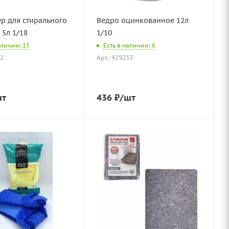
р для стирального
Ведро оцинкованное 12л
5л 1/18
1/10
аличии: 15
Есть в наличии: 6
72
Арт.: 429253
шт
436
₽
/шт