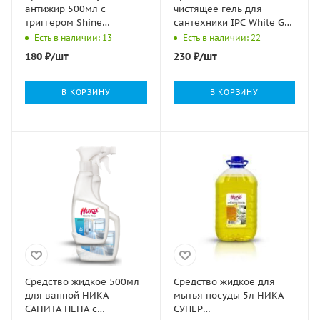
антижир 500мл с
чистящее гель для
триггером Shine
сантехники IPC White Gel
Clean&Green 1/12
с дезин.эффектом
Есть в наличии: 13
Есть в наличии: 22
Италмас 1/15
180
₽
/шт
230
₽
/шт
В КОРЗИНУ
В КОРЗИНУ
Средство жидкое 500мл
Средство жидкое для
для ванной НИКА-
мытья посуды 5л НИКА-
САНИТА ПЕНА с
СУПЕР