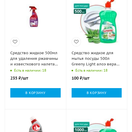
Средство жидкое 500мл
Средство жидкое для
для удаления ржавчины
мытья посуды 500л
и известкового налета
Greeny Light алоэ вера
SANITA Санита акрилайт
Clean&Green 1/12
Есть в наличии: 18
Есть в наличии: 18
1/15
235
₽
/шт
100
₽
/шт
В КОРЗИНУ
В КОРЗИНУ