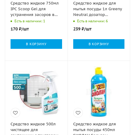
Средство жидкое 750мл
Средство жидкое для
IPC Scoop Gel для
мытья посуды 1л Greeny
устранения засоров в
Neutral дозатор
трубах Италмас 1/10
Clean&Green 1/8
Есть в наличии: 1
Есть в наличии: 6
170
₽
/шт
239
₽
/шт
В КОРЗИНУ
В КОРЗИНУ
Средство жидкое 500л
Средство жидкое для
чистящее для
мытья посуды 450мл