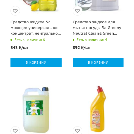
Средство жидкое 5л
Средство жидкое для
моющее универсальное
мытья посуды 5л Greeny
концентрат, нейтральное
Neutral Clean&Green
эко Clean&Green ПЭТ1/2
nelK 1/4
Есть в наличии: 6
Есть в наличии: 4
343
₽
/шт
892
₽
/шт
В КОРЗИНУ
В КОРЗИНУ