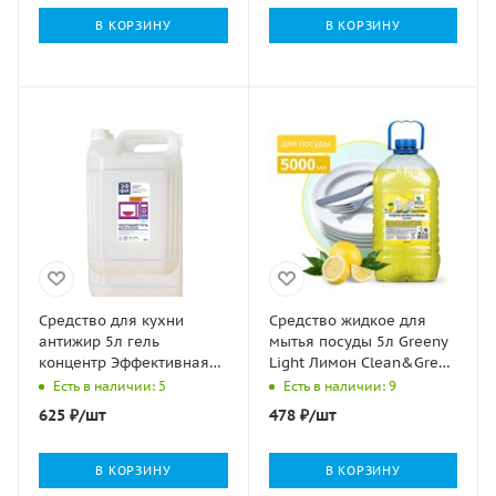
В КОРЗИНУ
В КОРЗИНУ
Средство для кухни
Средство жидкое для
антижир 5л гель
мытья посуды 5л Greeny
концентр Эффективная
Light Лимон Clean&Green
формула ЭФФИ 1/4
1/2
Есть в наличии: 5
Есть в наличии: 9
625
₽
/шт
478
₽
/шт
В КОРЗИНУ
В КОРЗИНУ