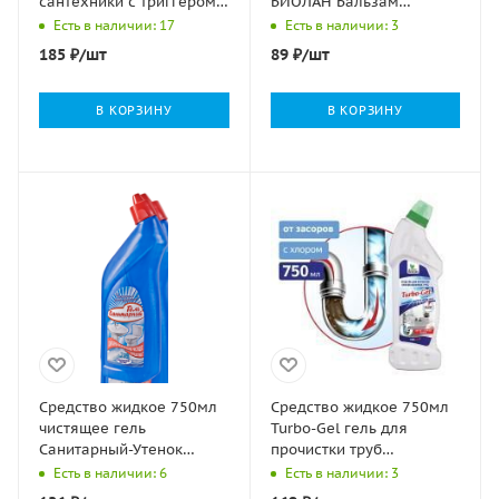
сантехники с триггером
БИОЛАН Бальзам
Pure Clean&Green 1/12
Облепиха 1/20
Есть в наличии: 17
Есть в наличии: 3
185
₽
/шт
89
₽
/шт
В КОРЗИНУ
В КОРЗИНУ
Средство жидкое 750мл
Средство жидкое 750мл
чистящее гель
Turbo-Gel гель для
Санитарный-Утенок
прочистки труб
Морской бриз ФБХ 1/13
Clean&Green 1/8
Есть в наличии: 6
Есть в наличии: 3