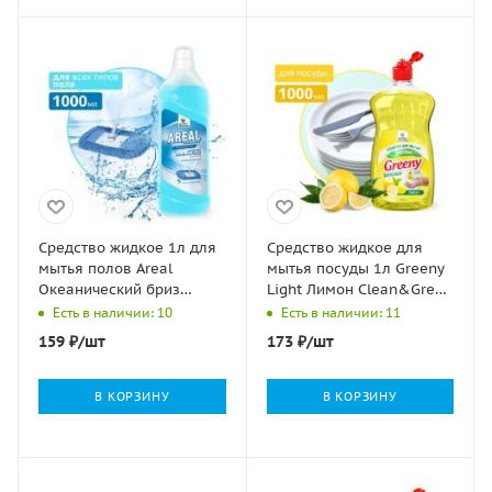
Средство жидкое 1л для
Средство жидкое для
мытья полов Areal
мытья посуды 1л Greeny
Океанический бриз
Light Лимон Clean&Green
концентрат Clean&Green
1/8
Есть в наличии: 10
Есть в наличии: 11
1/12
159
₽
/шт
173
₽
/шт
В КОРЗИНУ
В КОРЗИНУ