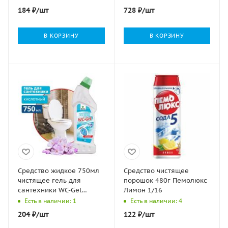
184
₽
/шт
728
₽
/шт
В КОРЗИНУ
В КОРЗИНУ
Средство жидкое 750мл
Средство чистящее
чистящее гель для
порошок 480г Пемолюкс
сантехники WC-Gel
Лимон 1/16
Clean&Green 1/8
Есть в наличии: 1
Есть в наличии: 4
204
₽
/шт
122
₽
/шт