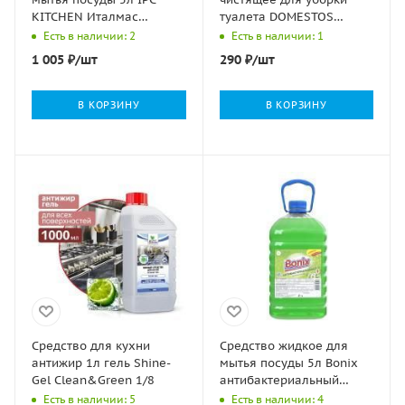
KITCHEN Италмас
туалета DOMESTOS
концентрированное 1/4
Profession(Доместос)
Есть в наличии: 2
Есть в наличии: 1
Свежесть Атлантики 1/12
1 005
₽
/шт
290
₽
/шт
В КОРЗИНУ
В КОРЗИНУ
Средство для кухни
Средство жидкое для
антижир 1л гель Shine-
мытья посуды 5л Bonix
Gel Clean&Green 1/8
антибактериальный
Италмас 1/4
Есть в наличии: 5
Есть в наличии: 4