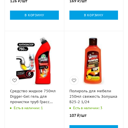
126
₽
/шт
169
₽
/шт
В КОРЗИНУ
В КОРЗИНУ
Средство жидкое 750мл
Полироль для мебели
Digger-Gel гель для
250мл свежесть Золушка
прочистки труб Грасс
Б25-2 1/24
GRASS 1/12
Есть в наличии: 1
Есть в наличии: 3
107
₽
/шт