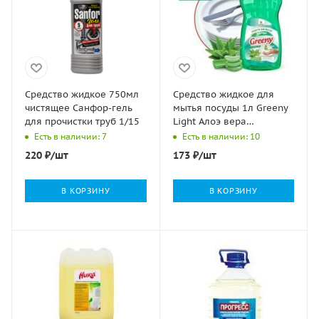
Средство жидкое 750мл
Средство жидкое для
чистящее Санфор-гель
мытья посуды 1л Greeny
для прочистки труб 1/15
Light Алоэ вера
Clean&Green 1/8
Есть в наличии: 7
Есть в наличии: 10
220
₽
/шт
173
₽
/шт
В КОРЗИНУ
В КОРЗИНУ