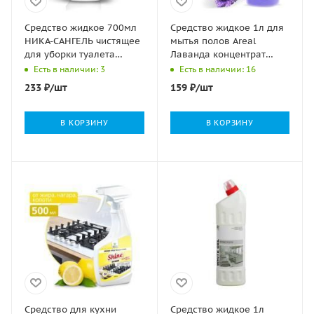
Средство жидкое 700мл
Средство жидкое 1л для
НИКА-САНГЕЛЬ чистящее
мытья полов Areal
для уборки туалета
Лаванда концентрат
антибактериальное 1/15
Clean&Green 1/12
Есть в наличии: 3
Есть в наличии: 16
233
₽
/шт
159
₽
/шт
В КОРЗИНУ
В КОРЗИНУ
Средство для кухни
Средство жидкое 1л