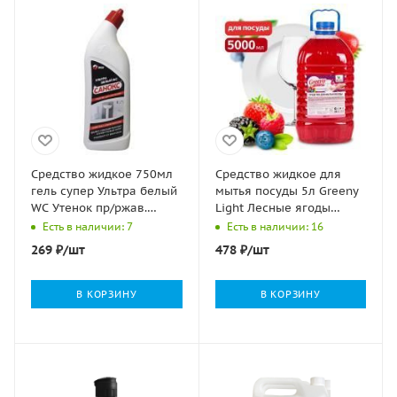
Средство жидкое 750мл
Средство жидкое для
гель супер Ультра белый
мытья посуды 5л Greeny
WC Утенок пр/ржав.
Light Лесные ягоды
Санокс 1/12
Clean&Green 1/2
Есть в наличии: 7
Есть в наличии: 16
269
₽
/шт
478
₽
/шт
В КОРЗИНУ
В КОРЗИНУ