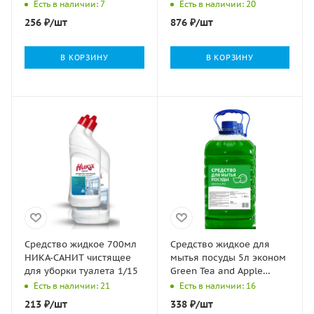
распылителем 1/15
концентрированное 1/4
Есть в наличии: 7
Есть в наличии: 20
256
₽
/шт
876
₽
/шт
В КОРЗИНУ
В КОРЗИНУ
Средство жидкое 700мл
Средство жидкое для
НИКА-САНИТ чистящее
мытья посуды 5л эконом
для уборки туалета 1/15
Green Tea and Apple
Италмас 1/4
Есть в наличии: 21
Есть в наличии: 16
213
₽
/шт
338
₽
/шт