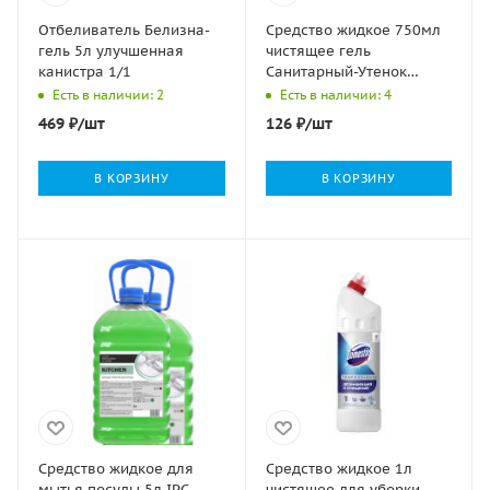
Отбеливатель Белизна-
Средство жидкое 750мл
гель 5л улучшенная
чистящее гель
канистра 1/1
Санитарный-Утенок
Лимон ФБХ 1/13
Есть в наличии: 2
Есть в наличии: 4
469
₽
/шт
126
₽
/шт
В КОРЗИНУ
В КОРЗИНУ
Средство жидкое для
Средство жидкое 1л
мытья посуды 5л IPC
чистящее для уборки