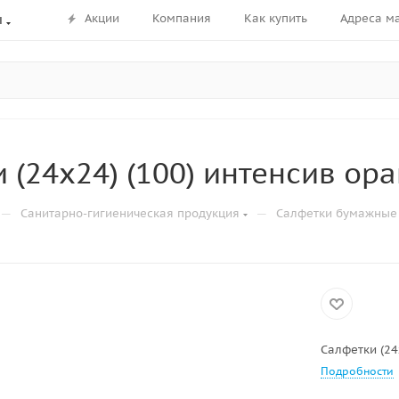
Акции
Компания
Как купить
Адреса м
ы
 (24х24) (100) интенсив ор
—
—
Санитарно-гигиеническая продукция
Салфетки бумажные
Салфетки (24
Подробности