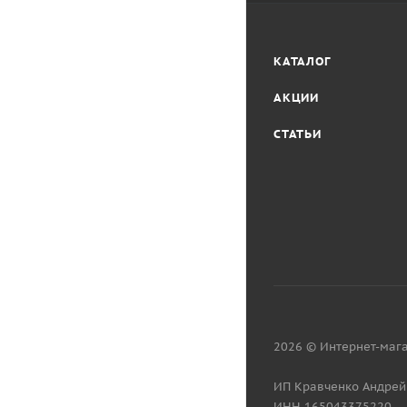
КАТАЛОГ
АКЦИИ
СТАТЬИ
2026 © Интернет-мага
ИП Кравченко Андрей
ИНН 165043375220