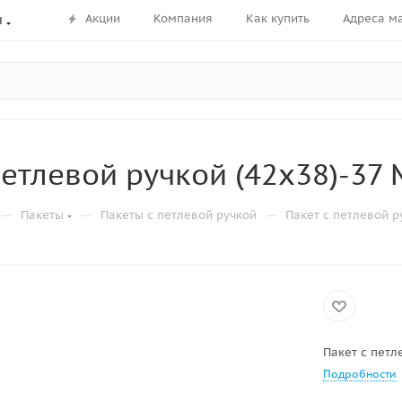
Акции
Компания
Как купить
Адреса м
ы
петлевой ручкой (42х38)-37
—
—
—
Пакеты
Пакеты с петлевой ручкой
Пакет с петлевой р
Пакет с петл
Подробности