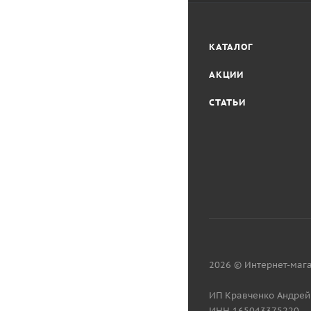
КАТАЛОГ
АКЦИИ
СТАТЬИ
2026 © Интернет-мага
ИП Кравченко Андрей
ИНН 165043375220