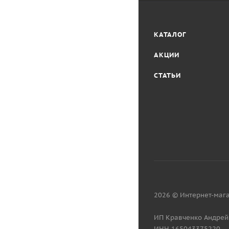
КАТАЛОГ
АКЦИИ
СТАТЬИ
2026 © Интернет-мага
ИП Кравченко Андрей
ИНН 165043375220