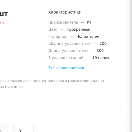
шт
Характеристики
Производитель
—
Кт
ии
Цвет
—
Прозрачный
Материал
—
Полиэтилен
Ширина упаковки, мм
—
200
Длина упаковки, мм
—
300
В упаковке малой
—
10 пачек
Все характеристики
ельна только для интернет-магазина и может отличаться от
ых магазинах
Ь
ОПЛАТА
ОТЗЫВЫ