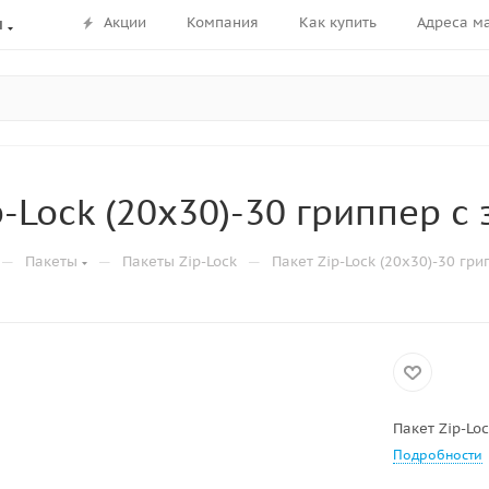
Акции
Компания
Как купить
Адреса м
ы
p-Lock (20х30)-30 гриппер с
—
—
—
Пакеты
Пакеты Zip-Lock
Пакет Zip-Lock (20х30)-30 гри
Пакет Zip-Lo
Подробности