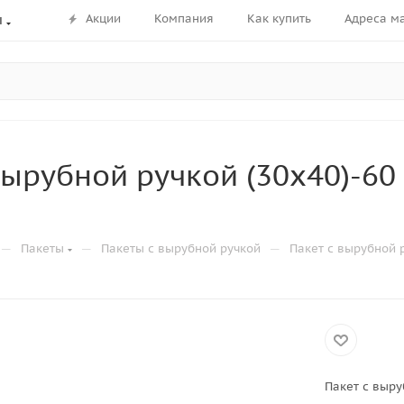
Акции
Компания
Как купить
Адреса м
ы
вырубной ручкой (30х40)-6
—
—
—
Пакеты
Пакеты с вырубной ручкой
Пакет с вырубной 
Пакет с выру