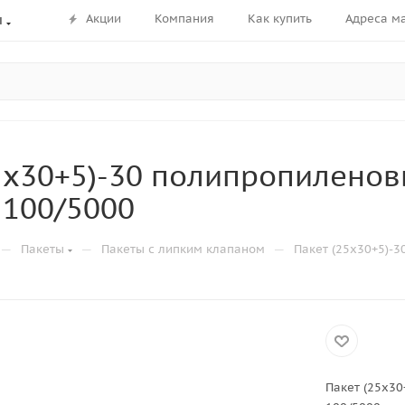
Акции
Компания
Как купить
Адреса м
ы
5х30+5)-30 полипропилено
 100/5000
—
—
—
Пакеты
Пакеты с липким клапаном
Пакет (25х30+5)-
Пакет (25х30