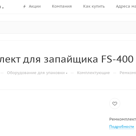
Акции
Компания
Как купить
Адреса м
ы
ект для запайщика FS-400 
—
—
—
Оборудование для упаковки
Комплектующие
Ремком
Ремкомплект
Подробности