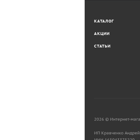
КАТАЛОГ
АКЦИИ
СТАТЬИ
2026 © Интернет-мага
ИП Кравченко Андрей
ИНН 165043375220