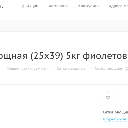
Акции
Компания
Как купить
Адреса м
ы
ощная (25х39) 5кг фиолетов
—
—
—
Мешки, сетки, сумки
Сетки овощные
Сетка овощная (2
Сетка овощна
Подробности