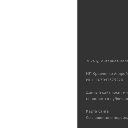
2026 © Интернет-мага
ИП Кравченко Андрей
ИНН 165043375220
Данный сайт носит и
не является публично
Карта сайта
Соглашение о персон