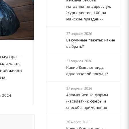
Режима работы
магазина по адресу ул.
Журналистов, 100 на
майские праздники
27 апреля 2026
Вакуумные пакеты: какие
выбрать?
 мусора —
27 апреля 2026
мая часть
Какие бывают виды
вной жизни
одноразовой посуды?
ма.
27 апреля 2026
Алюминиевые формы
я 2024
(касалетки): сферы и
способы применения
30 марта 2026
Какие бывают виды