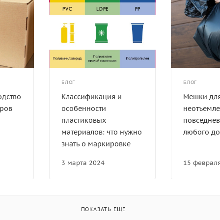
БЛОГ
БЛОГ
одство
Классификация и
Мешки для
аров
особенности
неотъемле
пластиковых
повседне
материалов: что нужно
любого до
знать о маркировке
3 марта 2024
15 феврал
ПОКАЗАТЬ ЕЩЕ